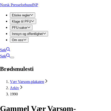
Norsk Presseforbund
NP
Etiske regler
Klage til PFU
PFU-saker
Innsyn og offentlighet
Om oss
Søk
Søk
Brødsmulesti
Vær Varsom-plakaten
Arkiv
1990
Gammel Vær Varsom-