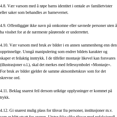
4.8. Vær varsom med å røpe barns identitet i omtale av familietvister
eller saker som behandles av barnevernet.
4.9. Offentliggjør ikke navn på omkomne eller savnede personer uten å
ha visshet for at de nærmeste pårørende er underrettet.
4.10. Vær varsom med bruk av bilder i en annen sammenheng enn den
opprinnelige. Unngå manipulering som endrer bildets karakter og
skaper et feilaktig inntrykk. I de tilfeller montasje likevel kan forsvares
(illustrasjoner o.l.), skal det merkes med fellessymbolet «Montasje».
For bruk av bilder gjelder de samme aktsomhetskrav som for det
skrevne ord.
4.11. Beklag snarest feil dersom uriktige opplysninger er kommet på
trykk.
4.12. Gi snarest mulig plass for tilsvar fra personer, institusjoner m.v.
som er blitt utsatt for angrep. Utstyr ikke slike tilsvar med redaksjonell,