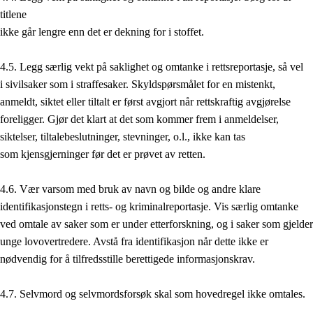
titlene
ikke går lengre enn det er dekning for i stoffet.
4.5. Legg særlig vekt på saklighet og omtanke i rettsreportasje, så vel
i sivilsaker som i straffesaker. Skyldspørsmålet for en mistenkt,
anmeldt, siktet eller tiltalt er først avgjort når rettskraftig avgjørelse
foreligger. Gjør det klart at det som kommer frem i anmeldelser,
siktelser, tiltalebeslutninger, stevninger, o.l., ikke kan tas
som kjensgjerninger før det er prøvet av retten.
4.6. Vær varsom med bruk av navn og bilde og andre klare
identifikasjonstegn i retts- og kriminalreportasje. Vis særlig omtanke
ved omtale av saker som er under etterforskning, og i saker som gjelder
unge lovovertredere. Avstå fra identifikasjon når dette ikke er
nødvendig for å tilfredsstille berettigede informasjonskrav.
4.7. Selvmord og selvmordsforsøk skal som hovedregel ikke omtales.