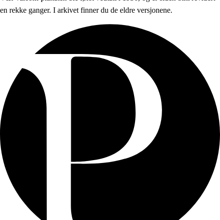
en rekke ganger. I arkivet finner du de eldre versjonene.